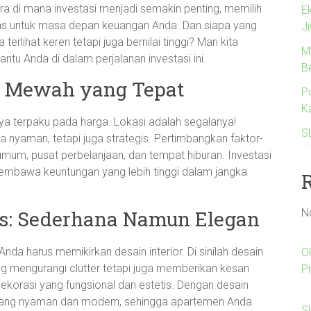
 era di mana investasi menjadi semakin penting, memilih
E
s untuk masa depan keuangan Anda. Dan siapa yang
J
erlihat keren tetapi juga bernilai tinggi? Mari kita
M
ntu Anda di dalam perjalanan investasi ini.
B
 Mewah yang Tepat
Po
K
a terpaku pada harga. Lokasi adalah segalanya!
S
 nyaman, tetapi juga strategis. Pertimbangkan faktor-
umum, pusat perbelanjaan, dan tempat hiburan. Investasi
membawa keuntungan yang lebih tinggi dalam jangka
N
lis: Sederhana Namun Elegan
nda harus memikirkan desain interior. Di sinilah desain
O
ng mengurangi clutter tetapi juga memberikan kesan
P
n dekorasi yang fungsional dan estetis. Dengan desain
yang nyaman dan modern, sehingga apartemen Anda
Sl