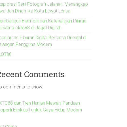
ksplorasi Seni Fotografi Jalanan: Menangkap
iwa dan Dinamika Kota Lewat Lensa
embangun Harmoni dan Ketenangan Pikiran
ersama okto88 di Jagat Digital
pularitas Hiburan Digital Bertema Oriental di
alangan Pengguna Modern
LOT88
Recent Comments
o comments to show.
KTO88 dan Tren Hunian Mewah: Panduan
roperti Eksklusif untuk Gaya Hidup Modern
ot Online