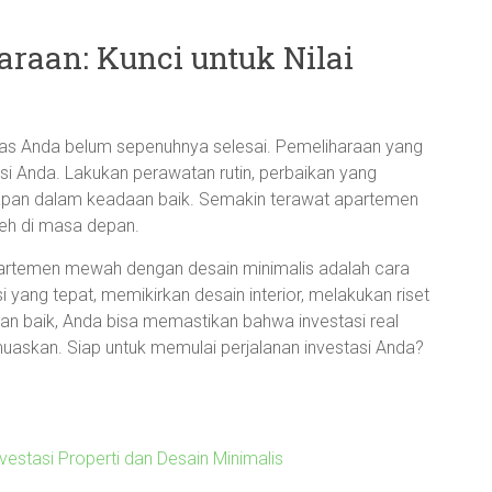
raan: Kunci untuk Nilai
s Anda belum sepenuhnya selesai. Pemeliharaan yang
asi Anda. Lakukan perawatan rutin, perbaikan yang
ngkapan dalam keadaan baik. Semakin terawat apartemen
leh di masa depan.
artemen mewah dengan desain minimalis adalah cara
i yang tepat, memikirkan desain interior, melakukan riset
an baik, Anda bisa memastikan bahwa investasi real
askan. Siap untuk memulai perjalanan investasi Anda?
stasi Properti dan Desain Minimalis