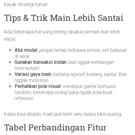
kayak strategi harian.
Tips & Trik Main Lebih Santai
Ada beberapa hal yang sering dipakai pemain biar lebih
enjoy:
Atur modal
: jangan terlalu terbawa emosi, set batasan
di awal.
Gunakan transaksi instan
: biar nggak kehilangan
momentum.
Variasi gaya main
: kadang agresif, kadang santai. Biar
nggak monoton.
Perhatikan pola visual
: meskipun game berbasis
random, beberapa orang suka ngulik pola buat
referensi.
Kalau bisa disiplin, main jadi lebih seru tanpa bikin pusing.
Tabel Perbandingan Fitur