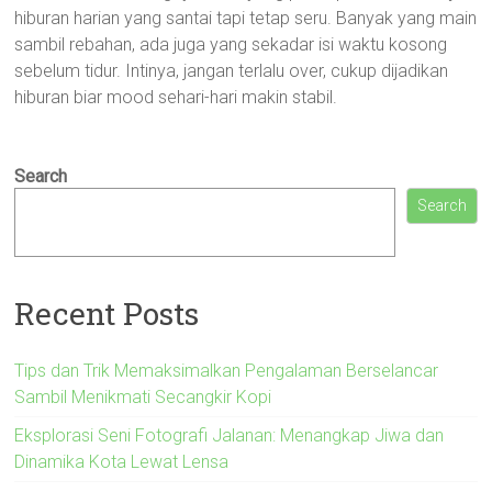
hiburan harian yang santai tapi tetap seru. Banyak yang main
sambil rebahan, ada juga yang sekadar isi waktu kosong
sebelum tidur. Intinya, jangan terlalu over, cukup dijadikan
hiburan biar mood sehari-hari makin stabil.
Search
Search
Recent Posts
Tips dan Trik Memaksimalkan Pengalaman Berselancar
Sambil Menikmati Secangkir Kopi
Eksplorasi Seni Fotografi Jalanan: Menangkap Jiwa dan
Dinamika Kota Lewat Lensa