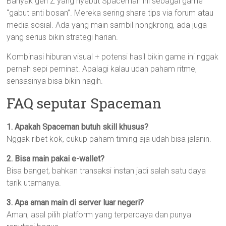
Banyak gen Z yang nyebut Spaceman ini sebagai game
“gabut anti bosan”. Mereka sering share tips via forum atau
media sosial. Ada yang main sambil nongkrong, ada juga
yang serius bikin strategi harian.
Kombinasi hiburan visual + potensi hasil bikin game ini nggak
pernah sepi peminat. Apalagi kalau udah paham ritme,
sensasinya bisa bikin nagih.
FAQ seputar Spaceman
1. Apakah Spaceman butuh skill khusus?
Nggak ribet kok, cukup paham timing aja udah bisa jalanin.
2. Bisa main pakai e-wallet?
Bisa banget, bahkan transaksi instan jadi salah satu daya
tarik utamanya.
3. Apa aman main di server luar negeri?
Aman, asal pilih platform yang terpercaya dan punya