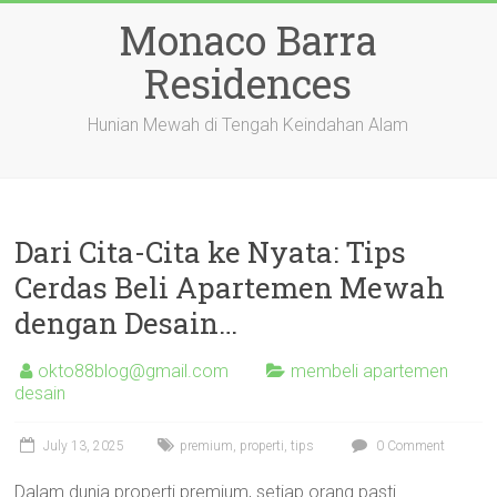
Skip
Monaco Barra
to
content
Residences
Hunian Mewah di Tengah Keindahan Alam
Dari Cita-Cita ke Nyata: Tips
Cerdas Beli Apartemen Mewah
dengan Desain…
okto88blog@gmail.com
membeli apartemen
desain
July 13, 2025
premium
,
properti
,
tips
0 Comment
Dalam dunia properti premium, setiap orang pasti