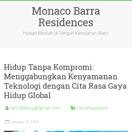
Skip
Monaco Barra
to
content
Residences
Hunian Mewah di Tengah Keindahan Alam
Hidup Tanpa Kompromi:
Menggabungkan Kenyamanan
Teknologi dengan Cita Rasa Gaya
Hidup Global
okto88blog@gmail.com
Uncategorized
January 19, 2026