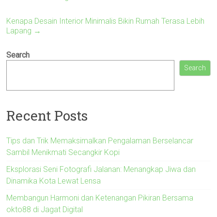
Kenapa Desain Interior Minimalis Bikin Rumah Terasa Lebih
Lapang
→
Search
Search
Recent Posts
Tips dan Trik Memaksimalkan Pengalaman Berselancar
Sambil Menikmati Secangkir Kopi
Eksplorasi Seni Fotografi Jalanan: Menangkap Jiwa dan
Dinamika Kota Lewat Lensa
Membangun Harmoni dan Ketenangan Pikiran Bersama
okto88 di Jagat Digital