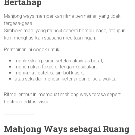
Bertahap
Mahjong ways memberikan ritme permainan yang tidak
tergesa-gesa.
Simbol-simbol yang muncul seperti bambu, naga, ataupun
koin menghasilkan suasana meditasi ringan.
Permainan ini cocok untuk:
merilekskan pikiran setelah aktivitas berat,
menemukan fokus di tengah kesibukan,
menikmati estetika simbol klasik,
atau sekadar mencari ketenangan di sela waktu.
Ritme lembut ini membuat mahjong ways terasa seperti
bentuk meditasi visual.
Mahjong Ways sebagai Ruang