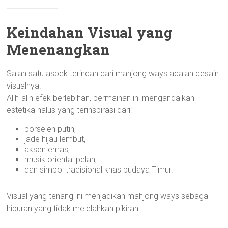
Keindahan Visual yang
Menenangkan
Salah satu aspek terindah dari mahjong ways adalah desain
visualnya.
Alih-alih efek berlebihan, permainan ini mengandalkan
estetika halus yang terinspirasi dari:
porselen putih,
jade hijau lembut,
aksen emas,
musik oriental pelan,
dan simbol tradisional khas budaya Timur.
Visual yang tenang ini menjadikan mahjong ways sebagai
hiburan yang tidak melelahkan pikiran.