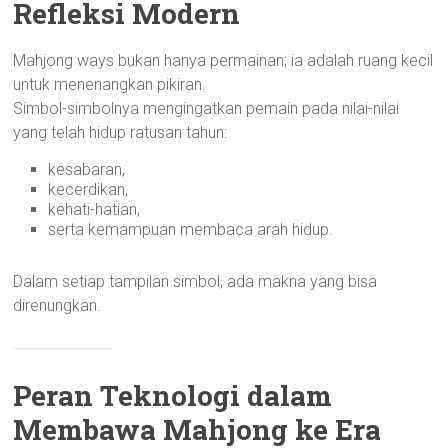
Refleksi Modern
Mahjong ways bukan hanya permainan; ia adalah ruang kecil
untuk menenangkan pikiran.
Simbol-simbolnya mengingatkan pemain pada nilai-nilai
yang telah hidup ratusan tahun:
kesabaran,
kecerdikan,
kehati-hatian,
serta kemampuan membaca arah hidup.
Dalam setiap tampilan simbol, ada makna yang bisa
direnungkan.
Peran Teknologi dalam
Membawa Mahjong ke Era