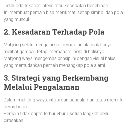
Tidak ada tekanan intens atau kecepatan berlebihan.
Ini membuat pemain bisa menikmati setiap simbol dan pola
yang muncul.
2. Kesadaran Terhadap Pola
Mahjong selalu mengajarkan pemain untuk tidak hanya
melihat gambar, tetapi memahami pola di baliknya.
Mahjong ways mengemas prinsip ini dengan visual halus
yang memudahkan pemain menangkap pola alami.
3. Strategi yang Berkembang
Melalui Pengalaman
Dalam mahjong ways, intuisi dan pengalaman tetap memiliki
peran besar.
Pemain tidak dapat terburu-buru; setiap langkah perlu
dirasakan.