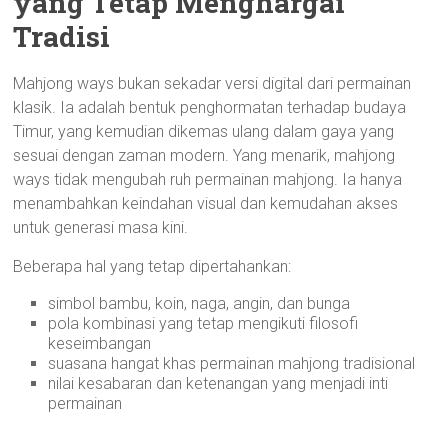
yang Tetap Menghargai
Tradisi
Mahjong ways bukan sekadar versi digital dari permainan
klasik. Ia adalah bentuk penghormatan terhadap budaya
Timur, yang kemudian dikemas ulang dalam gaya yang
sesuai dengan zaman modern. Yang menarik, mahjong
ways tidak mengubah ruh permainan mahjong. Ia hanya
menambahkan keindahan visual dan kemudahan akses
untuk generasi masa kini.
Beberapa hal yang tetap dipertahankan:
simbol bambu, koin, naga, angin, dan bunga
pola kombinasi yang tetap mengikuti filosofi
keseimbangan
suasana hangat khas permainan mahjong tradisional
nilai kesabaran dan ketenangan yang menjadi inti
permainan