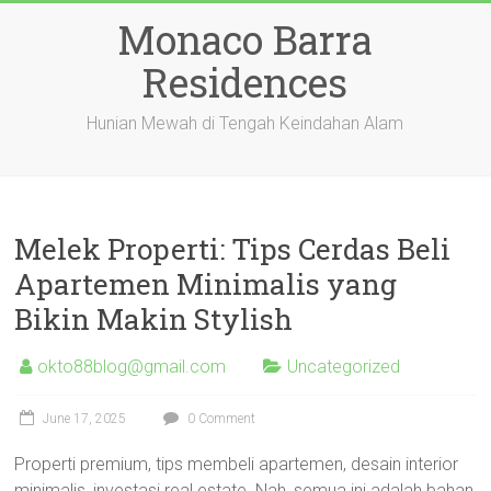
Skip
Monaco Barra
to
content
Residences
Hunian Mewah di Tengah Keindahan Alam
Melek Properti: Tips Cerdas Beli
Apartemen Minimalis yang
Bikin Makin Stylish
okto88blog@gmail.com
Uncategorized
June 17, 2025
0 Comment
Properti premium, tips membeli apartemen, desain interior
minimalis, investasi real estate. Nah, semua ini adalah bahan