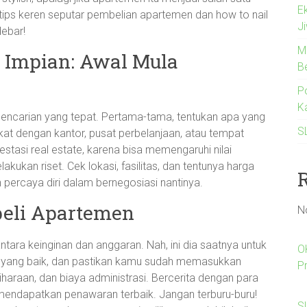
E
a tips keren seputar pembelian apartemen dan how to nail
J
debar!
M
Impian: Awal Mula
B
Po
K
encarian yang tepat. Pertama-tama, tentukan apa yang
S
at dengan kantor, pusat perbelanjaan, atau tempat
stasi real estate, karena bisa memengaruhi nilai
kukan riset. Cek lokasi, fasilitas, dan tentunya harga
percaya diri dalam bernegosiasi nantinya.
beli Apartemen
N
antara keinginan dan anggaran. Nah, ini dia saatnya untuk
O
 yang baik, dan pastikan kamu sudah memasukkan
P
iharaan, dan biaya administrasi. Bercerita dengan para
endapatkan penawaran terbaik. Jangan terburu-buru!
Sl