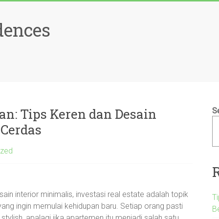
dences
n: Tips Keren dan Desain
S
 Cerdas
ized
n interior minimalis, investasi real estate adalah topik
T
yang ingin memulai kehidupan baru. Setiap orang pasti
B
tylish, apalagi jika apartemen itu menjadi salah satu