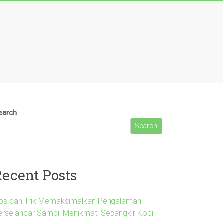
earch
Search
Recent Posts
ips dan Trik Memaksimalkan Pengalaman
erselancar Sambil Menikmati Secangkir Kopi