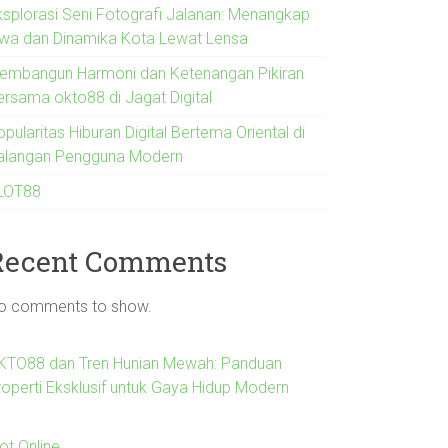
ksplorasi Seni Fotografi Jalanan: Menangkap
iwa dan Dinamika Kota Lewat Lensa
embangun Harmoni dan Ketenangan Pikiran
ersama okto88 di Jagat Digital
pularitas Hiburan Digital Bertema Oriental di
alangan Pengguna Modern
LOT88
Recent Comments
o comments to show.
KTO88 dan Tren Hunian Mewah: Panduan
roperti Eksklusif untuk Gaya Hidup Modern
ot Online