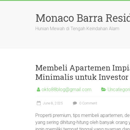
Skip
to
Monaco Barra Resi
content
Hunian Mewah di Tengah Keindahan Alam
Membeli Apartemen Impia
Minimalis untuk Investor
okto88blog@gmail.com
Uncategor
June 8, 2025
0 Comment
Properti premium, tips membeli apartemen, desai
yang sering dihitung-hitung oleh banyak orang 
ingin memiliki tempat tinggal yang nyaman dan s