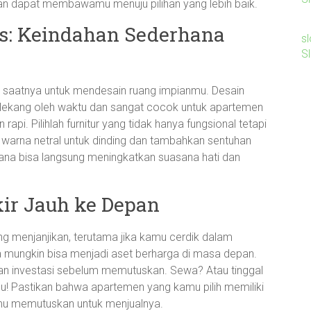
han dapat membawamu menuju pilihan yang lebih baik.
is: Keindahan Sederhana
sl
S
 saatnya untuk mendesain ruang impianmu. Desain
dak lekang oleh waktu dan sangat cocok untuk apartemen
api. Pilihlah furnitur yang tidak hanya fungsional tetapi
warna netral untuk dinding dan tambahkan sentuhan
hana bisa langsung meningkatkan suasana hati dan
ikir Jauh ke Depan
ng menjanjikan, terutama jika kamu cerdik dalam
sa mungkin bisa menjadi aset berharga di masa depan.
n investasi sebelum memutuskan. Sewa? Atau tinggal
mu! Pastikan bahwa apartemen yang kamu pilih memiliki
kamu memutuskan untuk menjualnya.