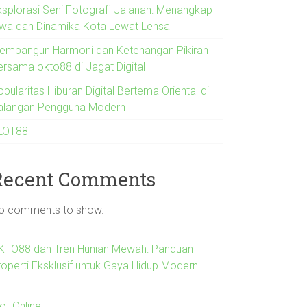
ksplorasi Seni Fotografi Jalanan: Menangkap
iwa dan Dinamika Kota Lewat Lensa
embangun Harmoni dan Ketenangan Pikiran
ersama okto88 di Jagat Digital
pularitas Hiburan Digital Bertema Oriental di
alangan Pengguna Modern
LOT88
Recent Comments
o comments to show.
KTO88 dan Tren Hunian Mewah: Panduan
roperti Eksklusif untuk Gaya Hidup Modern
ot Online