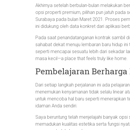
Akhirnya setelah berbulan-bulan melakukan be
opsi properti premium, pilihan pun jatuh pad
Surabaya pada bulan Maret 2021. Proses pem
ini didukung oleh data konkret dari aplikasi be
Pada saat penandatanganan kontrak sambil dike
sahabat dekat menuju lembaran baru hidup ini
seperti mencapai sesuatu lebih dari sekadar l
masa kecil—a place that feels truly like home.
Pembelajaran Berharga D
Dari setiap langkah perjalanan ini ada pelajara
menemukan kenyamanan tidak selalu linear ata
untuk mencoba hal baru seperti menerapkan t
idaman Anda sendiri.
Saya beruntung telah menjelajahi banyak opsi
memadukan kualitas estetika serta fungsi nya