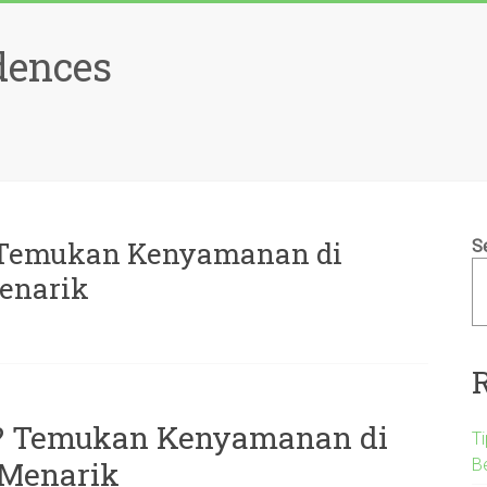
dences
 Temukan Kenyamanan di
S
enarik
? Temukan Kenyamanan di
T
B
 Menarik