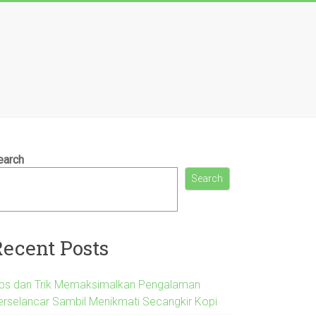
earch
Search
Recent Posts
ips dan Trik Memaksimalkan Pengalaman
erselancar Sambil Menikmati Secangkir Kopi