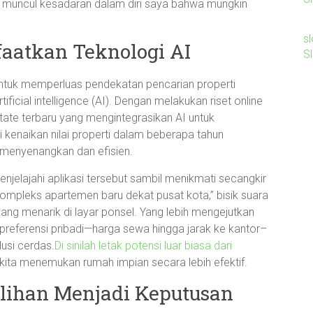
ah muncul kesadaran dalam diri saya bahwa mungkin
sl
aatkan Teknologi AI
S
ntuk memperluas pendekatan pencarian properti
icial intelligence (AI). Dengan melakukan riset online
ate terbaru yang mengintegrasikan AI untuk
enaikan nilai properti dalam beberapa tahun
 menyenangkan dan efisien.
lajahi aplikasi tersebut sambil menikmati secangkir
ompleks apartemen baru dekat pusat kota,” bisik suara
yang menarik di layar ponsel. Yang lebih mengejutkan
referensi pribadi—harga sewa hingga jarak ke kantor–
usi cerdas.
Di sinilah letak potensi luar biasa dari
kita menemukan rumah impian secara lebih efektif.
ilihan Menjadi Keputusan