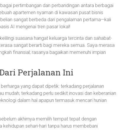
rbagai pertimbangan dan perbandingan antara berbagai
a sebuah apartemen nyaman di kawasan pusat bisnis
belian sangat berbeda dari pengalaman pertama—kali
rbasis AI mengenai tren pasar lokal!
lilingi suasana hangat keluarga tercinta dan sahabat-
 terasa sangat berarti bagi mereka semua. Saya merasa
angkah finansial; rasanya bagaikan memenuhi impian
ari Perjalanan Ini
n berharga yang dapat dipetik: terkadang perjalanan
u mudah; terkadang perlu sedikit inovasi dan keberanian
eknologi dalam hal apapun termasuk mencari hunian
 sebelum akhirnya memilih tempat tepat dengan
ta kehidupan sehari-hari tanpa harus membebani