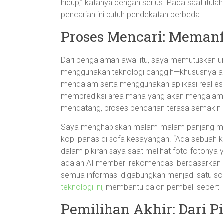
hidup,” katanya dengan serius. Pada saat itul
pencarian ini butuh pendekatan berbeda.
Proses Mencari: Memanf
Dari pengalaman awal itu, saya memutuskan u
menggunakan teknologi canggih—khususnya artif
mendalam serta menggunakan aplikasi real est
memprediksi area mana yang akan mengalami k
mendatang, proses pencarian terasa semakin
Saya menghabiskan malam-malam panjang menje
kopi panas di sofa kesayangan. “Ada sebuah k
dalam pikiran saya saat melihat foto-fotonya 
adalah AI memberi rekomendasi berdasarkan p
semua informasi digabungkan menjadi satu sol
teknologi ini
, membantu calon pembeli seperti 
Pemilihan Akhir: Dari P