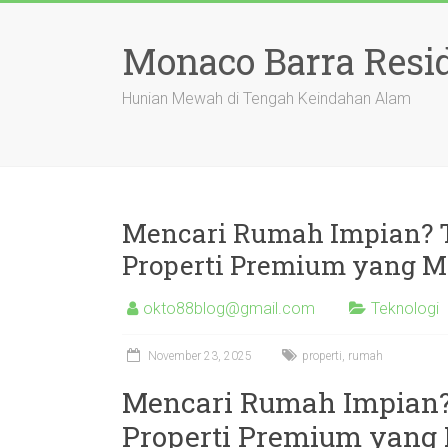
Skip
to
Monaco Barra Resi
content
Hunian Mewah di Tengah Keindahan Alam
Mencari Rumah Impian?
Properti Premium yang M
okto88blog@gmail.com
Teknologi
November 23, 2025
properti
,
rumah
Mencari Rumah Impian
Properti Premium yang