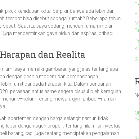
E
k-pikuk kehidupan kota, berpikir bahwa ada lebih dari
J
ah tempat bisa disebut sebagai rumah? Beberapa tahun
M
tersebut. Saat itu, saya sedang mencari rumah impian
B
pi juga mencerminkan gaya hidup dan aspirasi pribadi
Po
K
 Harapan dan Realita
S
emium, saya memiliki gambaran yang jelas tentang apa
mah dengan desain modern dan pemandangan
lebih rumit daripada harapan kita. Dalam pencarian
020, perasaan antusiasme segera disusul oleh keraguan.
N
ur menarik—kolam renang mewah, gym pribadi—namun
ya.
O
buah apartemen dengan harga selangit namun tidak
P
g lebar dengan agen properti tentang nilai-nilai investasi
beli barang, tapi juga tentang menciptakan pengalaman
Sl