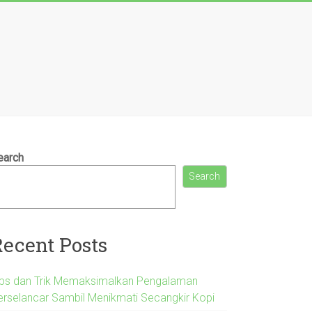
earch
Search
Recent Posts
ips dan Trik Memaksimalkan Pengalaman
erselancar Sambil Menikmati Secangkir Kopi