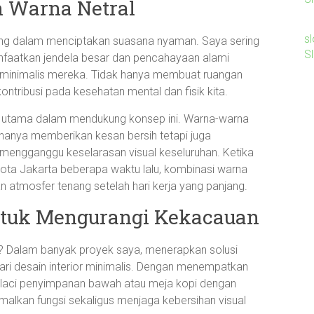
 Warna Netral
sl
ng dalam menciptakan suasana nyaman. Saya sering
S
faatkan jendela besar dan pencahayaan alami
 minimalis mereka. Tidak hanya membuat ruangan
rkontribusi pada kesehatan mental dan fisik kita.
unci utama dalam mendukung konsep ini. Warna-warna
k hanya memberikan kesan bersih tetapi juga
mengganggu keselarasan visual keseluruhan. Ketika
ta Jakarta beberapa waktu lalu, kombinasi warna
 atmosfer tenang setelah hari kerja yang panjang.
tuk Mengurangi Kekacauan
k? Dalam banyak proyek saya, menerapkan solusi
ri desain interior minimalis. Dengan menempatkan
gan laci penyimpanan bawah atau meja kopi dengan
alkan fungsi sekaligus menjaga kebersihan visual