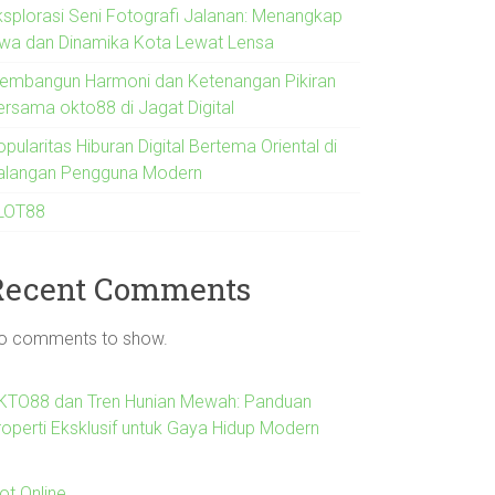
ksplorasi Seni Fotografi Jalanan: Menangkap
iwa dan Dinamika Kota Lewat Lensa
embangun Harmoni dan Ketenangan Pikiran
ersama okto88 di Jagat Digital
pularitas Hiburan Digital Bertema Oriental di
alangan Pengguna Modern
LOT88
Recent Comments
o comments to show.
KTO88 dan Tren Hunian Mewah: Panduan
roperti Eksklusif untuk Gaya Hidup Modern
ot Online