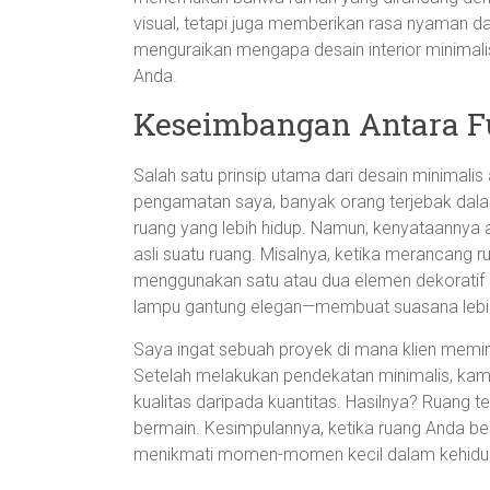
visual, tetapi juga memberikan rasa nyaman dan
menguraikan mengapa desain interior minimal
Anda.
Keseimbangan Antara Fu
Salah satu prinsip utama dari desain minimali
pengamatan saya, banyak orang terjebak dalam 
ruang yang lebih hidup. Namun, kenyataannya
asli suatu ruang. Misalnya, ketika merancang 
menggunakan satu atau dua elemen dekoratif 
lampu gantung elegan—membuat suasana lebih
Saya ingat sebuah proyek di mana klien memi
Setelah melakukan pendekatan minimalis, kami
kualitas daripada kuantitas. Hasilnya? Ruang t
bermain. Kesimpulannya, ketika ruang Anda be
menikmati momen-momen kecil dalam kehidupa