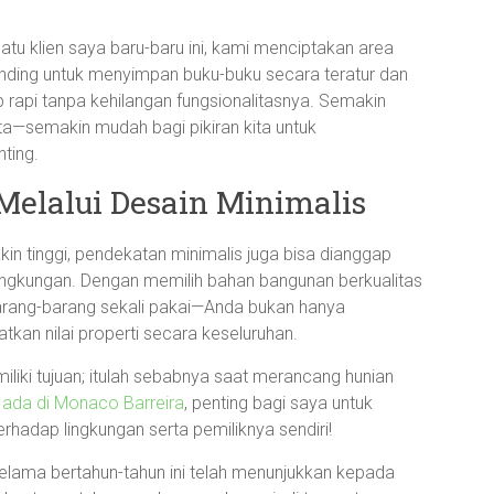
atu klien saya baru-baru ini, kami menciptakan area
nding untuk menyimpan buku-buku secara teratur dan
 rapi tanpa kehilangan fungsionalitasnya. Semakin
kita—semakin mudah bagi pikiran kita untuk
ting.
elalui Desain Minimalis
n tinggi, pendekatan minimalis juga bisa dianggap
ingkungan. Dengan memilih bahan bangunan berkualitas
 barang-barang sekali pakai—Anda bukan hanya
tkan nilai properti secara keseluruhan.
iki tujuan; itulah sebabnya saat merancang hunian
 ada di Monaco Barreira
, penting bagi saya untuk
adap lingkungan serta pemiliknya sendiri!
elama bertahun-tahun ini telah menunjukkan kepada