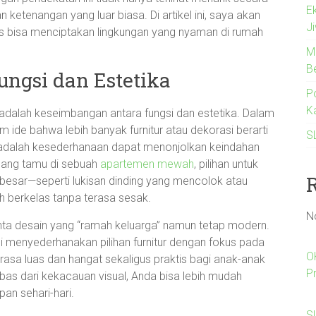
E
 ketenangan yang luar biasa. Di artikel ini, saya akan
J
is bisa menciptakan lingkungan yang nyaman di rumah
M
B
ngsi dan Estetika
Po
K
s adalah keseimbangan antara fungsi dan estetika. Dalam
ide bahwa lebih banyak furnitur atau dekorasi berarti
S
 adalah kesederhanaan dapat menonjolkan keindahan
ruang tamu di sebuah
apartemen mewah
, pilihan untuk
besar—seperti lukisan dinding yang mencolok atau
 berkelas tanpa terasa sesak.
N
nta desain yang “ramah keluarga” namun tetap modern.
 menyederhanakan pilihan furnitur dengan fokus pada
O
erasa luas dan hangat sekaligus praktis bagi anak-anak
P
bas dari kekacauan visual, Anda bisa lebih mudah
n sehari-hari.
Sl