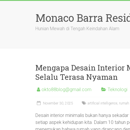
Skip
to
Monaco Barra Resi
content
Hunian Mewah di Tengah Keindahan Alam
Mengapa Desain Interio
Selalu Terasa Nyaman
okto88blog@gmail.com
Teknologi
November 30, 2025
artificial intelligence
,
rumah
Desain interior minimalis bukan hanya sekadar
setiap aspek kehidupan kita. Dalam 10 tahun p
menemukan bahwa rumah yang dirancang dengan