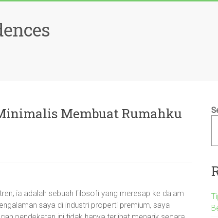
dences
r Minimalis Membuat Rumahku
S
 tren; ia adalah sebuah filosofi yang meresap ke dalam
T
engalaman saya di industri properti premium, saya
B
 pendekatan ini tidak hanya terlihat menarik secara