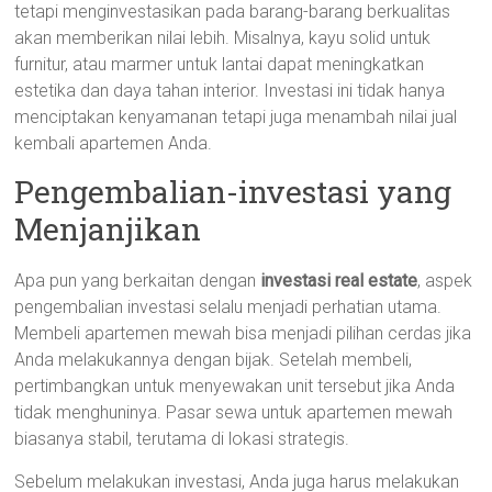
tetapi menginvestasikan pada barang-barang berkualitas
akan memberikan nilai lebih. Misalnya, kayu solid untuk
furnitur, atau marmer untuk lantai dapat meningkatkan
estetika dan daya tahan interior. Investasi ini tidak hanya
menciptakan kenyamanan tetapi juga menambah nilai jual
kembali apartemen Anda.
Pengembalian-investasi yang
Menjanjikan
Apa pun yang berkaitan dengan
investasi real estate
, aspek
pengembalian investasi selalu menjadi perhatian utama.
Membeli apartemen mewah bisa menjadi pilihan cerdas jika
Anda melakukannya dengan bijak. Setelah membeli,
pertimbangkan untuk menyewakan unit tersebut jika Anda
tidak menghuninya. Pasar sewa untuk apartemen mewah
biasanya stabil, terutama di lokasi strategis.
Sebelum melakukan investasi, Anda juga harus melakukan