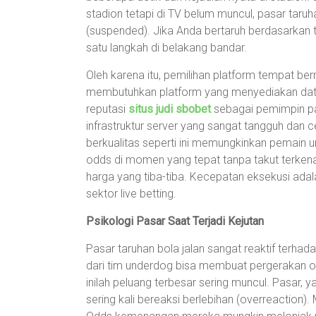
stadion tetapi di TV belum muncul, pasar tar
(suspended). Jika Anda bertaruh berdasarkan t
satu langkah di belakang bandar.
Oleh karena itu, pemilihan platform tempat be
membutuhkan platform yang menyediakan data r
reputasi
situs judi sbobet
sebagai pemimpin pas
infrastruktur server yang sangat tangguh da
berkualitas seperti ini memungkinkan pemain 
odds di momen yang tepat tanpa takut terkena
harga yang tiba-tiba. Kecepatan eksekusi adalah
sektor live betting.
Psikologi Pasar Saat Terjadi Kejutan
Pasar taruhan bola jalan sangat reaktif terha
dari tim underdog bisa membuat pergerakan odds
inilah peluang terbesar sering muncul. Pasar,
sering kali bereaksi berlebihan (overreaction).