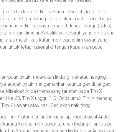
ik secara drastis karena kepanikan sesaat.
 menit dan kualitas tim raksasa tersebut jauh di atas
 kiamat. Petaruh yang tenang akan melihat ini sebagai
emenangan tim raksasa tersebut dengan harga (odds)
ertandingan dimulai. Sebaliknya, petaruh yang emosional
ugi atau malah ikut-ikutan memegang tim lawan yang
n untuk tetap rasional di tengah kepanikan pasar
mampuan untuk melakukan lindung nilai atau hedging.
nnya adalah untuk mengamankan keuntungan di tangan,
annya. Misalkan Anda memasang taruhan pada Tim X
nit ke-60, Tim X unggul 1-0. Odds untuk Tim X menang
Tim Y (lawan) atau hasil Seri akan naik tinggi.
 pada Tim Y atau Seri untuk menutupi modal awal Anda.
rkurang karena membayar taruhan lindung nilai, tetapi
dan Tim X gagal menang, taruhan lindung nilai Anda akan