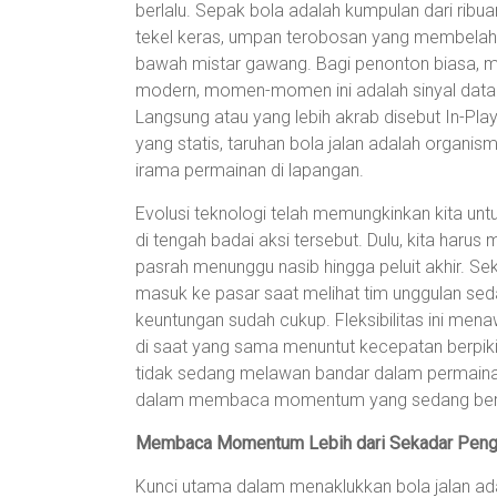
berlalu. Sepak bola adalah kumpulan dari ribu
tekel keras, umpan terobosan yang membelah 
bawah mistar gawang. Bagi penonton biasa, m
modern, momen-momen ini adalah sinyal data y
Langsung atau yang lebih akrab disebut In-Pla
yang statis, taruhan bola jalan adalah organi
irama permainan di lapangan.
Evolusi teknologi telah memungkinkan kita untuk
di tengah badai aksi tersebut. Dulu, kita har
pasrah menunggu nasib hingga peluit akhir. Sek
masuk ke pasar saat melihat tim unggulan seda
keuntungan sudah cukup. Fleksibilitas ini mena
di saat yang sama menuntut kecepatan berpikir
tidak sedang melawan bandar dalam permaina
dalam membaca momentum yang sedang ber
Membaca Momentum Lebih dari Sekadar Peng
Kunci utama dalam menaklukkan bola jalan