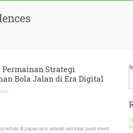
dences
 Permainan Strategi
S
n Bola Jalan di Era Digital
ized
T
B
g tertulis di papan skor setelah sembilan puluh menit