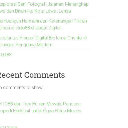
ksplorasi Seni Fotografi Jalanan: Menangkap
iwa dan Dinamika Kota Lewat Lensa
embangun Harmoni dan Ketenangan Pikiran
ersama okto88 di Jagat Digital
pularitas Hiburan Digital Bertema Oriental di
alangan Pengguna Modern
LOT88
Recent Comments
o comments to show.
KTO88 dan Tren Hunian Mewah: Panduan
roperti Eksklusif untuk Gaya Hidup Modern
ot Online