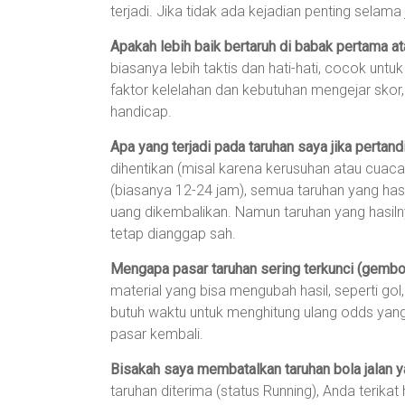
terjadi. Jika tidak ada kejadian penting selama
Apakah lebih baik bertaruh di babak pertama a
biasanya lebih taktis dan hati-hati, cocok untu
faktor kelelahan dan kebutuhan mengejar skor,
handicap.
Apa yang terjadi pada taruhan saya jika pertan
dihentikan (misal karena kerusuhan atau cuaca 
(biasanya 12-24 jam), semua taruhan yang hasi
uang dikembalikan. Namun taruhan yang hasilny
tetap dianggap sah.
Mengapa pasar taruhan sering terkunci (gembo
material yang bisa mengubah hasil, seperti gol
butuh waktu untuk menghitung ulang odds yan
pasar kembali.
Bisakah saya membatalkan taruhan bola jalan y
taruhan diterima (status Running), Anda terikat 