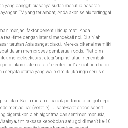
uhan yang canggih biasanya sudah menutup pasaran
ayangan TV yang terlambat, Anda akan selalu tertinggal
rmain menjadi faktor penentu hidup mati. Anda
eal-time dengan latensi mendekati nol. Di sinilah
ar taruhan Asia sangat diakui. Mereka dikenal memiliki
n cepat dalam memproses pembaruan odds. Platform
untuk mengeksekusi strategi ‘sniping’ atau menembak
 penolakan sistem atau ‘rejected bet’ akibat perubahan
 senjata utama yang wajib dimiliki jika ingin serius di
dap kejutan. Kartu merah di babak pertama atau gol cepat
 menjadi liar (volatile). Di saat-saat chaos seperti
 yang digerakkan oleh algoritma dan sentimen manusia,
 Misalnya, tim raksasa kebobolan satu gol di menit ke-10.