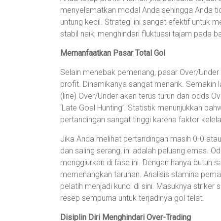
menyelamatkan modal Anda sehingga Anda tida
untung kecil. Strategi ini sangat efektif untuk 
stabil naik, menghindari fluktuasi tajam pada b
Memanfaatkan Pasar Total Gol
Selain menebak pemenang, pasar Over/Under (To
profit. Dinamikanya sangat menarik. Semakin la
(line) Over/Under akan terus turun dan odds Ov
‘Late Goal Hunting’. Statistik menunjukkan bah
pertandingan sangat tinggi karena faktor kelela
Jika Anda melihat pertandingan masih 0-0 atau
dan saling serang, ini adalah peluang emas. Od
menggiurkan di fase ini. Dengan hanya butuh sa
memenangkan taruhan. Analisis stamina pemain
pelatih menjadi kunci di sini. Masuknya strik
resep sempurna untuk terjadinya gol telat.
Disiplin Diri Menghindari Over-Trading