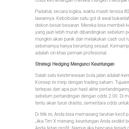
Odds kemenangan mereka mungkin melonjak na
Padahal, secara logika, waktu masih tersisa 80
lawannya. Kebobolan satu gol di awal bukanlah
diskon besar-besaran. Mereka bisa membeli k
yang jauh lebih murah dibandingkan sebelum p
mungkin akan panik dan melakukan cash out r
sebenarnya hanya beruntung sesaat. Kemampua
adalah ciri khas pemain profesional.
Strategi Hedging Mengunci Keuntungan
Salah satu keistimewaan bola jalan adalah ke
Konsep ini mirip dengan trading saham. Tujua
terlepas dari apa pun hasil akhir pertanding
sebelum pertandingan dengan odds 2.00. Di me
tentu akan turun drastis, sementara odds untuk 
Di titik ini, Anda bisa memasang taruhan kecil
Jika Tim X menang, keuntungan Anda sedikit be
Anda tetap profit. Namun jika bencana terjadi 