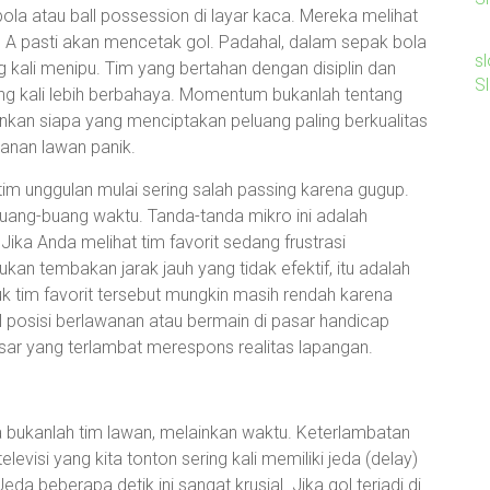
ola atau ball possession di layar kaca. Mereka melihat
A pasti akan mencetak gol. Padahal, dalam sepak bola
sl
kali menipu. Tim yang bertahan dengan disiplin dan
S
ing kali lebih berbahaya. Momentum bukanlah tentang
kan siapa yang menciptakan peluang paling berkualitas
anan lawan panik.
im unggulan mulai sering salah passing karena gugup.
uang-buang waktu. Tanda-tanda mikro ini adalah
ka Anda melihat tim favorit sedang frustrasi
n tembakan jarak jauh yang tidak efektif, itu adalah
tuk tim favorit tersebut mungkin masih rendah karena
 posisi berlawanan atau bermain di pasar handicap
asar yang terlambat merespons realitas lapangan.
a bukanlah tim lawan, melainkan waktu. Keterlambatan
levisi yang kita tonton sering kali memiliki jeda (delay)
eda beberapa detik ini sangat krusial. Jika gol terjadi di