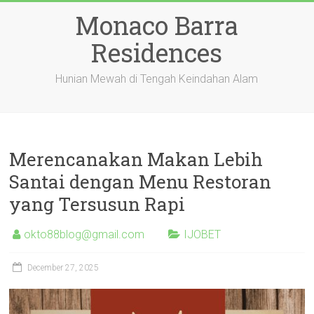
Skip
Monaco Barra
to
content
Residences
Hunian Mewah di Tengah Keindahan Alam
Merencanakan Makan Lebih
Santai dengan Menu Restoran
yang Tersusun Rapi
okto88blog@gmail.com
IJOBET
December 27, 2025