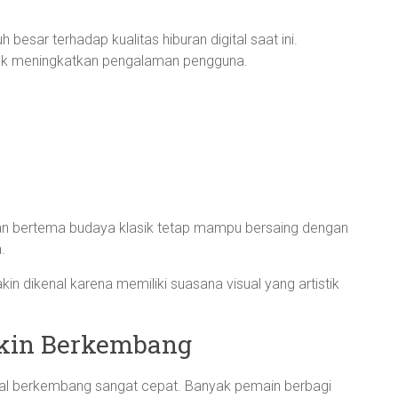
sar terhadap kualitas hiburan digital saat ini.
uk meningkatkan pengalaman pengguna.
an bertema budaya klasik tetap mampu bersaing dengan
.
n dikenal karena memiliki suasana visual yang artistik
kin Berkembang
tal berkembang sangat cepat. Banyak pemain berbagi