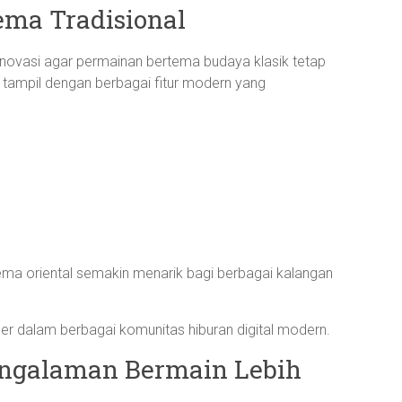
ema Tradisional
ovasi agar permainan bertema budaya klasik tetap
nal tampil dengan berbagai fitur modern yang
a oriental semakin menarik bagi berbagai kalangan
puler dalam berbagai komunitas hiburan digital modern.
ngalaman Bermain Lebih