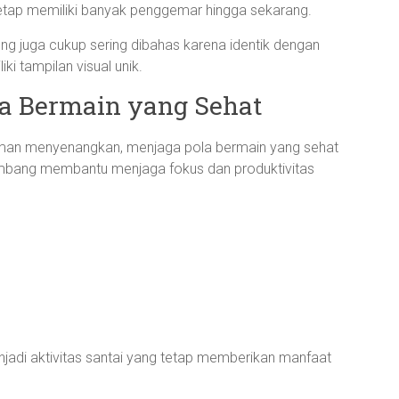
tetap memiliki banyak penggemar hingga sekarang.
ong juga cukup sering dibahas karena identik dengan
i tampilan visual unik.
a Bermain yang Sehat
aman menyenangkan, menjaga pola bermain yang sehat
eimbang membantu menjaga fokus dan produktivitas
enjadi aktivitas santai yang tetap memberikan manfaat