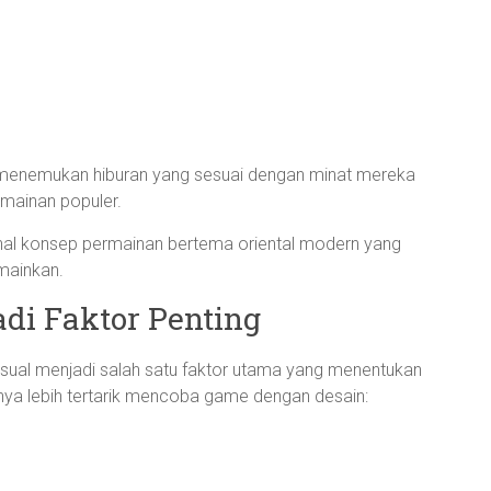
 menemukan hiburan yang sesuai dengan minat mereka
mainan populer.
genal konsep permainan bertema oriental modern yang
imainkan.
adi Faktor Penting
visual menjadi salah satu faktor utama yang menentukan
nya lebih tertarik mencoba game dengan desain: