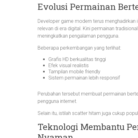
Evolusi Permainan Bert
Developer game modern terus menghadirkan in
relevan di era digital. Kini permainan tradisio
meningkatkan pengalaman pengguna.
Beberapa perkembangan yang terlihat:
Grafis HD berkualitas tinggi
Efek visual realistis
Tampilan mobile friendly
Sistem permainan lebih responsif
Perubahan tersebut membuat permainan bertem
pengguna internet.
Selain itu, istilah scatter hitam juga cukup po
Teknologi Membantu Pe
Nyaman