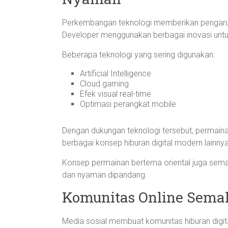
Perkembangan teknologi memberikan pengaruh be
Developer menggunakan berbagai inovasi unt
Beberapa teknologi yang sering digunakan:
Artificial Intelligence
Cloud gaming
Efek visual real-time
Optimasi perangkat mobile
Dengan dukungan teknologi tersebut, permain
berbagai konsep hiburan digital modern lainnya
Konsep permainan bertema oriental juga semaki
dan nyaman dipandang.
Komunitas Online Sema
Media sosial membuat komunitas hiburan digi