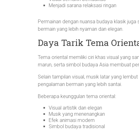
Menjadi sarana relaksasi ringan
Permainan dengan nuansa budaya klasik jug
bermain yang lebih nyaman dan elegan.
Daya Tarik Tema Orient
Tema oriental memiliki ciri khas visual yang 
marun, serta simbol budaya Asia membuat perma
Selain tampilan visual, musik latar yang lem
pengalaman bermain yang lebih santai.
Beberapa keunggulan tema oriental:
Visual artistik dan elegan
Musik yang menenangkan
Efek animasi modern
Simbol budaya tradisional