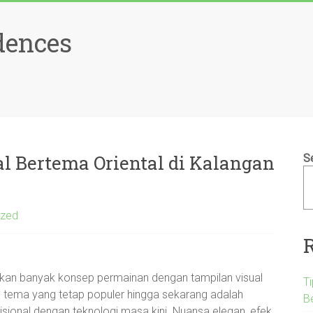
dences
al Bertema Oriental di Kalangan
S
ized
rkan banyak konsep permainan dengan tampilan visual
T
 tema yang tetap populer hingga sekarang adalah
B
ional dengan teknologi masa kini. Nuansa elegan, efek