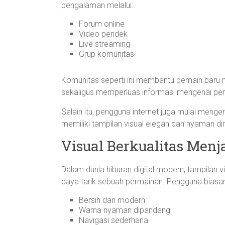
pengalaman melalui:
Forum online
Video pendek
Live streaming
Grup komunitas
Komunitas seperti ini membantu pemain baru
sekaligus memperluas informasi mengenai per
Selain itu, pengguna internet juga mulai men
memiliki tampilan visual elegan dan nyaman d
Visual Berkualitas Menj
Dalam dunia hiburan digital modern, tampilan 
daya tarik sebuah permainan. Pengguna biasa
Bersih dan modern
Warna nyaman dipandang
Navigasi sederhana