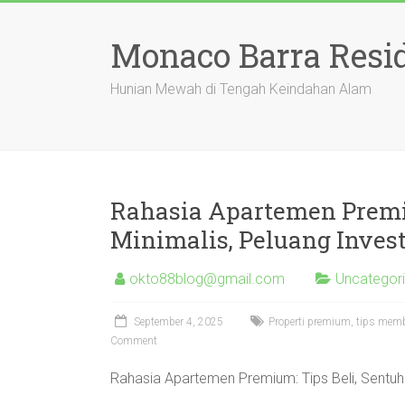
Skip
to
Monaco Barra Resi
content
Hunian Mewah di Tengah Keindahan Alam
Rahasia Apartemen Premiu
Minimalis, Peluang Invest
okto88blog@gmail.com
Uncategor
September 4, 2025
Properti premium, tips membe
Comment
Rahasia Apartemen Premium: Tips Beli, Sentuha