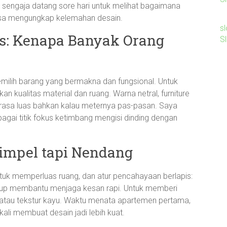
a sengaja datang sore hari untuk melihat bagaimana
isa mengungkap kelemahan desain.
sl
is: Kenapa Banyak Orang
S
emilih barang yang bermakna dan fungsional. Untuk
n kualitas material dan ruang. Warna netral, furniture
terasa luas bahkan kalau meternya pas-pasan. Saya
bagai titik fokus ketimbang mengisi dinding dengan
impel tapi Nendang
ntuk memperluas ruang, dan atur pencahayaan berlapis:
utup membantu menjaga kesan rapi. Untuk memberi
 atau tekstur kayu. Waktu menata apartemen pertama,
ali membuat desain jadi lebih kuat.