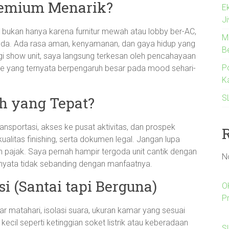
emium Menarik?
E
J
 bukan hanya karena furnitur mewah atau lobby ber-AC,
M
eda. Ada rasa aman, kenyamanan, dan gaya hidup yang
B
i show unit, saya langsung terkesan oleh pencahayaan
Po
 yang ternyata berpengaruh besar pada mood sehari-
K
S
h yang Tepat?
transportasi, akses ke pusat aktivitas, dan prospek
alitas finishing, serta dokumen legal. Jangan lupa
an pajak. Saya pernah hampir tergoda unit cantik dengan
N
ernyata tidak sebanding dengan manfaatnya.
si (Santai tapi Berguna)
O
P
inar matahari, isolasi suara, ukuran kamar yang sesuai
 kecil seperti ketinggian soket listrik atau keberadaan
Sl