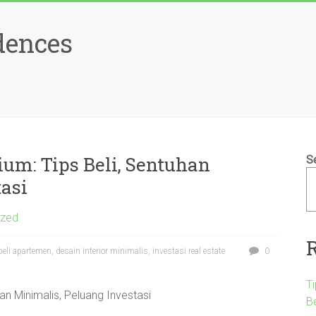
dences
m: Tips Beli, Sentuhan
S
asi
ized
li apartemen, desain interior minimalis, investasi real estate
0
T
n Minimalis, Peluang Investasi
B