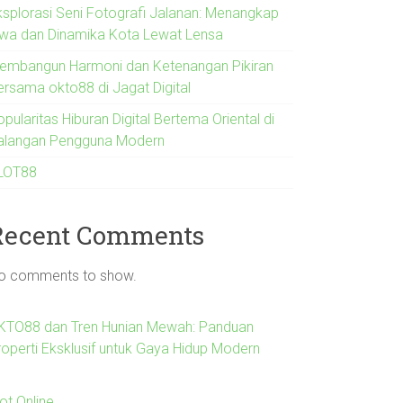
ksplorasi Seni Fotografi Jalanan: Menangkap
iwa dan Dinamika Kota Lewat Lensa
embangun Harmoni dan Ketenangan Pikiran
ersama okto88 di Jagat Digital
pularitas Hiburan Digital Bertema Oriental di
alangan Pengguna Modern
LOT88
Recent Comments
o comments to show.
KTO88 dan Tren Hunian Mewah: Panduan
roperti Eksklusif untuk Gaya Hidup Modern
ot Online