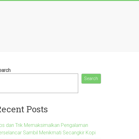
earch
Search
Recent Posts
ips dan Trik Memaksimalkan Pengalaman
erselancar Sambil Menikmati Secangkir Kopi