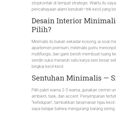
stopkontak di tempat strategis. Waktu itu say
pencahayaan alami berubah—trik kecil yang b
Desain Interior Minimal
Pilih?
Minimalis itu bukan sekadar kosong; ia soal m
apartemen premium, minimalis justru menonjolka
multifungsi, dan garis bersih membuat ruang 
sendiri suka menaruh satu karya seni besar se
bingkai kecil-kecil.
Sentuhan Minimalis — S
Pilih palet warna 2-3 warna, gunakan cermin u
ambient, task, dan accent. Penyimpanan tert
“kehidupan”, tambahkan tanamanan hijau kecil
saya belajar bahwa mengurangi barang sering k