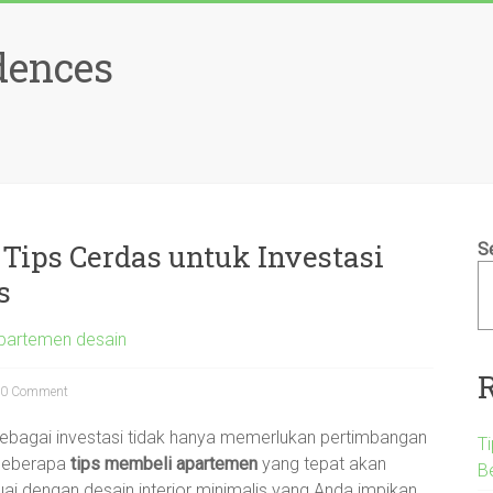
dences
Tips Cerdas untuk Investasi
S
s
partemen desain
0 Comment
ebagai investasi tidak hanya memerlukan pertimbangan
T
. Beberapa
tips membeli apartemen
yang tepat akan
B
dengan desain interior minimalis yang Anda impikan