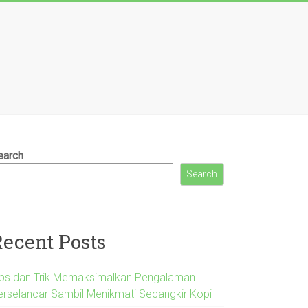
earch
Search
Recent Posts
ips dan Trik Memaksimalkan Pengalaman
erselancar Sambil Menikmati Secangkir Kopi