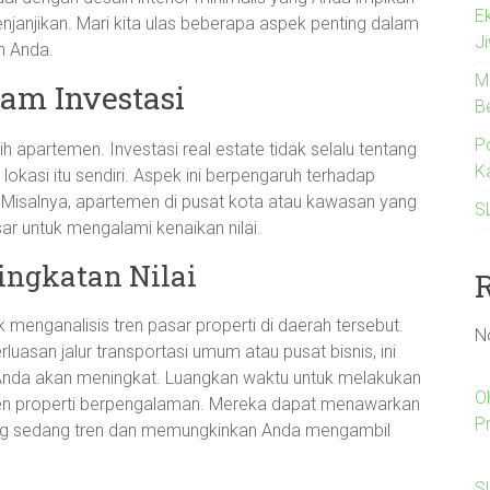
E
janjikan. Mari kita ulas beberapa aspek penting dalam
J
n Anda.
M
am Investasi
B
Po
ih apartemen. Investasi real estate tidak selalu tentang
K
 lokasi itu sendiri. Aspek ini berpengaruh terhadap
Misalnya, apartemen di pusat kota atau kawasan yang
S
r untuk mengalami kenaikan nilai.
ingkatan Nilai
menganalisis tren pasar properti di daerah tersebut.
N
rluasan jalur transportasi umum atau pusat bisnis, ini
 Anda akan meningkat. Luangkan waktu untuk melakukan
O
gen properti berpengalaman. Mereka dapat menawarkan
P
g sedang tren dan memungkinkan Anda mengambil
Sl