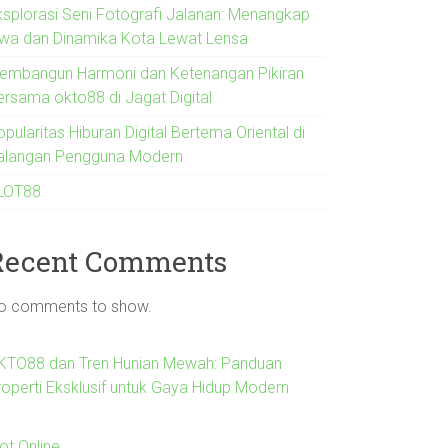
ksplorasi Seni Fotografi Jalanan: Menangkap
iwa dan Dinamika Kota Lewat Lensa
embangun Harmoni dan Ketenangan Pikiran
ersama okto88 di Jagat Digital
pularitas Hiburan Digital Bertema Oriental di
alangan Pengguna Modern
LOT88
Recent Comments
o comments to show.
KTO88 dan Tren Hunian Mewah: Panduan
roperti Eksklusif untuk Gaya Hidup Modern
ot Online