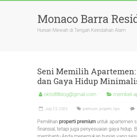
Skip
to
Monaco Barra Resi
content
Hunian Mewah di Tengah Keindahan Alam
Seni Memilih Apartemen: 
dan Gaya Hidup Minimali
okto88blog@gmail.com
membeli a
July 23, 2025
premium
,
properti
,
tips
Pemilihan
properti premium
untuk apartemen s
finansial, tetapi juga penyesuaian gaya hidup
membantu Anda menemukan hunian yang sesuai 