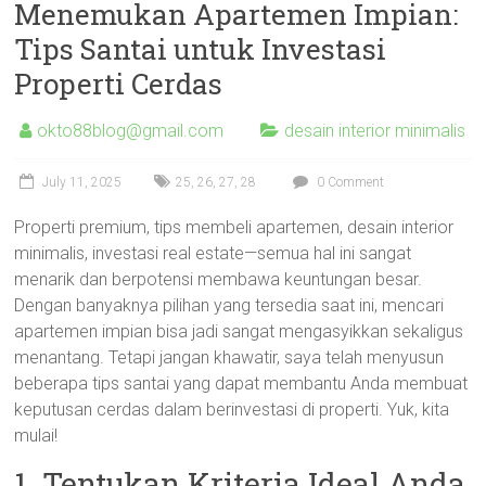
Menemukan Apartemen Impian:
Tips Santai untuk Investasi
Properti Cerdas
okto88blog@gmail.com
desain interior minimalis
July 11, 2025
25
,
26
,
27
,
28
0 Comment
Properti premium, tips membeli apartemen, desain interior
minimalis, investasi real estate—semua hal ini sangat
menarik dan berpotensi membawa keuntungan besar.
Dengan banyaknya pilihan yang tersedia saat ini, mencari
apartemen impian bisa jadi sangat mengasyikkan sekaligus
menantang. Tetapi jangan khawatir, saya telah menyusun
beberapa tips santai yang dapat membantu Anda membuat
keputusan cerdas dalam berinvestasi di properti. Yuk, kita
mulai!
1. Tentukan Kriteria Ideal Anda