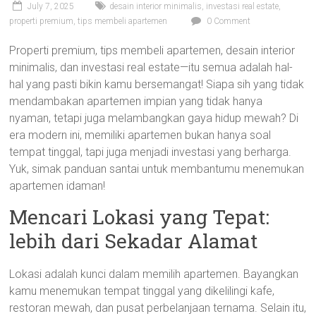
July 7, 2025
desain interior minimalis
,
investasi real estate
,
properti premium
,
tips membeli apartemen
0 Comment
Properti premium, tips membeli apartemen, desain interior
minimalis, dan investasi real estate—itu semua adalah hal-
hal yang pasti bikin kamu bersemangat! Siapa sih yang tidak
mendambakan apartemen impian yang tidak hanya
nyaman, tetapi juga melambangkan gaya hidup mewah? Di
era modern ini, memiliki apartemen bukan hanya soal
tempat tinggal, tapi juga menjadi investasi yang berharga.
Yuk, simak panduan santai untuk membantumu menemukan
apartemen idaman!
Mencari Lokasi yang Tepat:
lebih dari Sekadar Alamat
Lokasi adalah kunci dalam memilih apartemen. Bayangkan
kamu menemukan tempat tinggal yang dikelilingi kafe,
restoran mewah, dan pusat perbelanjaan ternama. Selain itu,