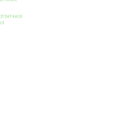
ot bet kecil
lot