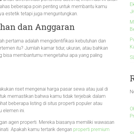
E
mbahas beberapa poin penting untuk membantu kamu
J
 estetik tetapi juga menguntungkan.
M
uhan dan Anggaran
B
Po
h pertama adalah mengidentifikasi kebutuhan dan
K
temen itu? Jumlah kamar tidur, ukuran, atau bahkan
 yang bisa membantumu mengetahui apa yang paling
S
kukan riset mengenai harga pasar sewa atau jual di
N
ntuk memastikan bahwa kamu tidak terjebak dalam
at beberapa listing di situs properti populer atau
O
 elemen ini.
P
engan agen properti. Mereka biasanya memiliki wawasan
nati. Apakah kamu tertarik dengan
properti premium
Sl