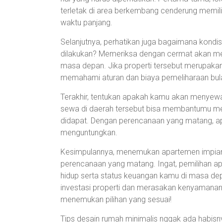
terletak di area berkembang cenderung memiliki
waktu panjang.
Selanjutnya, perhatikan juga bagaimana kondi
dilakukan? Memeriksa dengan cermat akan men
masa depan. Jika properti tersebut merupakan
memahami aturan dan biaya pemeliharaan bul
Terakhir, tentukan apakah kamu akan menye
sewa di daerah tersebut bisa membantumu me
didapat. Dengan perencanaan yang matang, a
menguntungkan.
Kesimpulannya, menemukan apartemen impian 
perencanaan yang matang. Ingat, pemilihan a
hidup serta status keuangan kamu di masa de
investasi properti dan merasakan kenyamanann
menemukan pilihan yang sesuai!
Tips desain rumah minimalis nggak ada habisnya