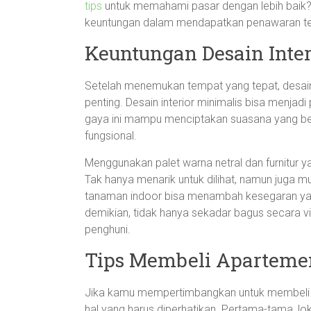
tips
untuk memahami pasar dengan lebih baik?
keuntungan dalam mendapatkan penawaran te
Keuntungan Desain Inter
Setelah menemukan tempat yang tepat, desain i
penting. Desain interior minimalis bisa menjad
gaya ini mampu menciptakan suasana yang bersi
fungsional.
Menggunakan palet warna netral dan furnitur 
Tak hanya menarik untuk dilihat, namun juga
tanaman indoor bisa menambah kesegaran yang
demikian, tidak hanya sekadar bagus secara v
penghuni.
Tips Membeli Apartemen
Jika kamu mempertimbangkan untuk membeli
hal yang harus diperhatikan. Pertama-tama, l