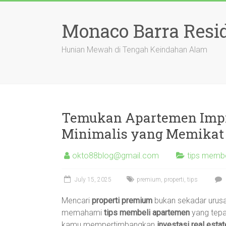
Skip
to
Monaco Barra Resi
content
Hunian Mewah di Tengah Keindahan Alam
Temukan Apartemen Impia
Minimalis yang Memikat
okto88blog@gmail.com
tips memb
July 15, 2025
premium
,
properti
,
tips
Mencari
properti premium
bukan sekadar urusa
memahami
tips membeli apartemen
yang tepat
kamu mempertimbangkan
investasi real estat