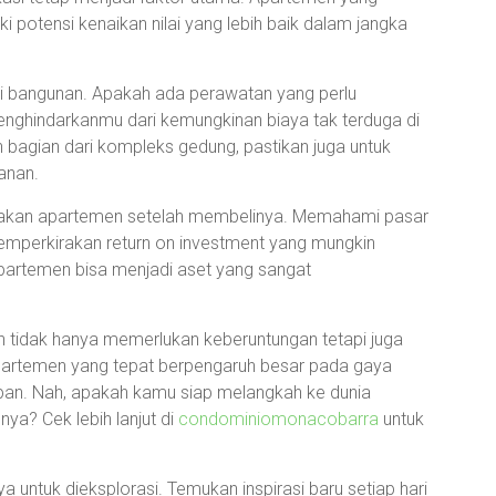
 potensi kenaikan nilai yang lebih baik dalam jangka
si bangunan. Apakah ada perawatan yang perlu
ghindarkanmu dari kemungkinan biaya tak terduga di
 bagian dari kompleks gedung, pastikan juga untuk
anan.
wakan apartemen setelah membelinya. Memahami pasar
mperkirakan return on investment yang mungkin
partemen bisa menjadi aset yang sangat
tidak hanya memerlukan keberuntungan tetapi juga
partemen yang tepat berpengaruh besar pada gaya
pan. Nah, apakah kamu siap melangkah ke dunia
ya? Cek lebih lanjut di
condominiomonacobarra
untuk
 untuk dieksplorasi. Temukan inspirasi baru setiap hari