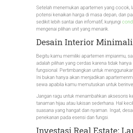
Setelah menemukan apartemen yang cocok, laku
potensi kenaikan harga di masa depan, dan p
sedikit lebih santai dan infomatif, kunjungi
cond
mengenai pilihan unit yang menarik.
Desain Interior Minimali
Begitu kamu memiliki apartemen impianmu, saa
adalah pilihan yang cerdas karena tidak hanya m
fungsional. Pertimbangkan untuk menggunakan f
Ini bukan hanya akan menjadikan apartemenmu le
sewa apabila kamu memutuskan untuk berinvesta
Jangan ragu untuk menambahkan aksesoris kec
tanaman hijau atau lukisan sederhana. Hal ke
suasana yang hangat dan nyaman. Ingat, desain
penekanan pada esensi dan fungsi.
Investasi Real Estate: 