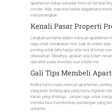
apartemen bukan sekadar mencari tempat tingg
cerdas. Nah, mari kita bahas bagaimana men
menyenangkan.
Kenali Pasar Properti 
Langkah pertama dalam mencari apartemen im
ragu untuk melakukan riset, baik itu online at
penting untuk tahu harga rata-rata di lokasi ya
ditawarkan. Misalnya, apakah ada kolam rena
nilai lebih pada investasi real estate-mu.
Gali Tips Membeli Apar
Ketika kamu mulai mencari apartemen, penting
yang jelas tentang apa yang kamu inginkan dan
lokasi yang strategis. Jangan ragu untuk meng
mereka bisa memberikan pandangan yang berb
untukmu.