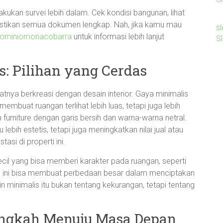
kan survei lebih dalam. Cek kondisi bangunan, lihat
astikan semua dokumen lengkap. Nah, jika kamu mau
sl
ominiomonacobarra
untuk informasi lebih lanjut
S
s: Pilihan yang Cerdas
tnya berkreasi dengan desain interior. Gaya minimalis
embuat ruangan terlihat lebih luas, tetapi juga lebih
urniture dengan garis bersih dan warna-warna netral.
bih estetis, tetapi juga meningkatkan nilai jual atau
si di properti ini.
il yang bisa memberi karakter pada ruangan, seperti
cil ini bisa membuat perbedaan besar dalam menciptakan
 minimalis itu bukan tentang kekurangan, tetapi tentang
Langkah Menuju Masa Depan