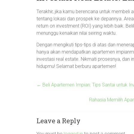
Terakhir, jika kamu berencana untuk membeli 
tentang lokasi dan prospek ke depannya. Ar
return on investment (ROI) yang lebih baik. Be
menunggu kenaikan nilai seiring waktu.
Dengan mengikuti tips-tips di atas dan menerap
hanya akan mendapatkan apartemen impianmu 
investasi real estate. Nikmati prosesnya, dan 
hidupmu! Selamat berburu apartemen!
←
Beli Apartemen Impian: Tips Santai untuk In
Rahasia Memilih Apar
Leave a Reply
You must be
logged in
to post a comment.