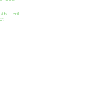
ot bet kecil
lot