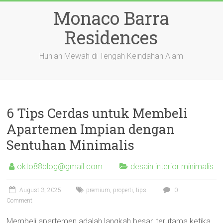
Skip
Monaco Barra
to
content
Residences
Hunian Mewah di Tengah Keindahan Alam
6 Tips Cerdas untuk Membeli
Apartemen Impian dengan
Sentuhan Minimalis
okto88blog@gmail.com
desain interior minimalis
August 3, 2025
premium
,
properti
,
tips
0
Comment
Membeli apartemen adalah langkah besar, terutama ketika