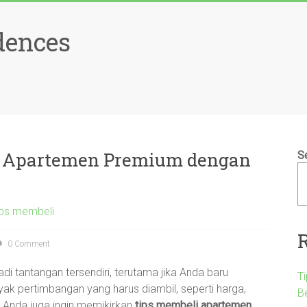
dences
si Apartemen Premium dengan
S
ips membeli
0 Comment
jadi tantangan tersendiri, terutama jika Anda baru
T
yak pertimbangan yang harus diambil, seperti harga,
B
ka Anda juga ingin memikirkan
tips membeli apartemen