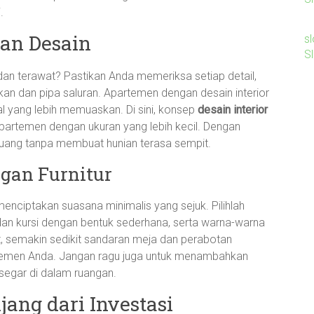
.
an Desain
sl
S
an terawat? Pastikan Anda memeriksa setiap detail,
trikan dan pipa saluran. Apartemen dengan desain interior
l yang lebih memuaskan. Di sini, konsep
desain interior
artemen dengan ukuran yang lebih kecil. Dengan
uang tanpa membuat hunian terasa sempit.
gan Furnitur
 menciptakan suasana minimalis yang sejuk. Pilihlah
a dan kursi dengan bentuk sederhana, serta warna-warna
, semakin sedikit sandaran meja dan perabotan
partemen Anda. Jangan ragu juga untuk menambahkan
segar di dalam ruangan.
ang dari Investasi