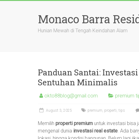
Skip
to
Monaco Barra Resi
content
Hunian Mewah di Tengah Keindahan Alam
Panduan Santai: Investa
Sentuhan Minimalis
okto88blog@gmail.com
premium t
August 3, 2025
premium
,
properti
,
tips
Memilih
properti premium
untuk investasi bisa 
mengenal dunia
investasi real estate
. Ada ban
lokasi, hingga kondisi bangunan. Belum lagi ji