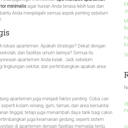
E
rior minimalis
agar hunian Anda terasa lebih luas dan
J
embantu Anda menjelajahi semua aspek penting sebelum
!
M
B
gis
Po
K
h lokasi apartemen. Apakah strategis? Dekat dengan
sekolah, dan fasilitas umum lainnya? Semua itu
S
enyewaan apartemen Anda kelak. Jadi, sebelum
ungi lingkungan sekitar, dan pertimbangkan apakah area
N
gedung apartemen juga menjadi faktor penting. Coba cari
O
eperti kolam renang, gym, taman, dan area bersantai.
P
anan tinggal, tetapi juga menambah daya tarik bagi calon
rtimbangkan juga keamanan gedung, seperti sistem
stasi di apartemen dengan fasilitas memadai tentu
Sl