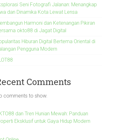
ksplorasi Seni Fotografi Jalanan: Menangkap
iwa dan Dinamika Kota Lewat Lensa
embangun Harmoni dan Ketenangan Pikiran
ersama okto88 di Jagat Digital
pularitas Hiburan Digital Bertema Oriental di
alangan Pengguna Modern
LOT88
Recent Comments
o comments to show.
KTO88 dan Tren Hunian Mewah: Panduan
roperti Eksklusif untuk Gaya Hidup Modern
ot Online