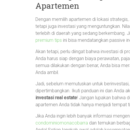
Apartemen
Dengan memilih apartemen di lokasi strategis
tetapi juga investasi yang menguntungkan. Nil
terlebih di daerah yang sedang berkembang. Ji
premium tips
ini bisa mendatangkan passive i
Akan tetapi, perlu diingat bahwa investasi di p
Anda harus siap dengan biaya perawatan, pajak
semua dilakukan dengan benar, Anda bisa mer
Anda ambil.
Jadi, sebelum memutuskan untuk berinvestasi
dipertimbangkan. Ikuti panduan ini dan Anda a
investasi real estate
! Jangan lupakan bahwa 
apartemen Anda tidak hanya menjadi tempat ti
Jika Anda ingin lebih banyak informasi mengena
condominiomonacobarra
dan temukan berbaga
Anda! Setiap langkah awal adalah kesempata