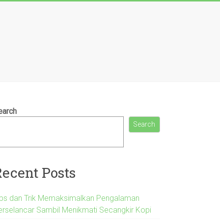
earch
Search
Recent Posts
ips dan Trik Memaksimalkan Pengalaman
erselancar Sambil Menikmati Secangkir Kopi