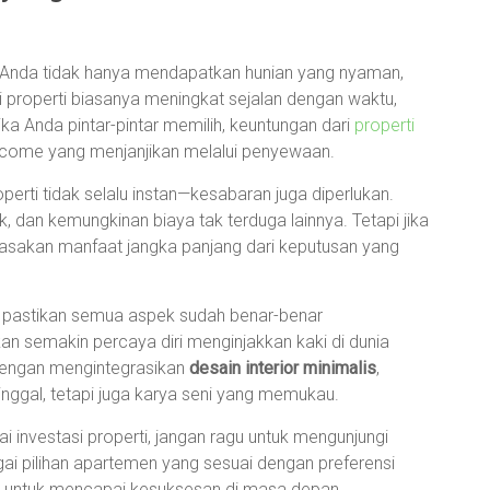
, Anda tidak hanya mendapatkan hunian yang nyaman,
ai properti biasanya meningkat sejalan dengan waktu,
ka Anda pintar-pintar memilih, keuntungan dari
properti
ncome yang menjanjikan melalui penyewaan.
roperti tidak selalu instan—kesabaran juga diperlukan.
, dan kemungkinan biaya tak terduga lainnya. Tetapi jika
asakan manfaat jangka panjang dari keputusan yang
, pastikan semua aspek sudah benar-benar
kan semakin percaya diri menginjakkan kaki di dunia
dengan mengintegrasikan
desain interior minimalis
,
nggal, tetapi juga karya seni yang memukau.
i investasi properti, jangan ragu untuk mengunjungi
i pilihan apartemen yang sesuai dengan preferensi
n untuk mencapai kesuksesan di masa depan.