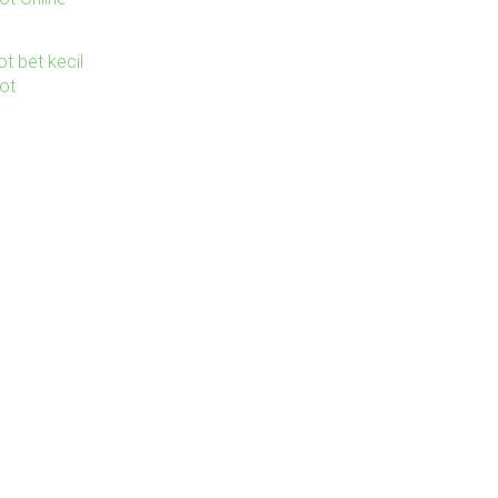
ot bet kecil
lot