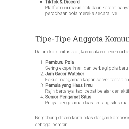
TikTok & Discord
Platform ini makin naik daun karena bany
percobaan pola mereka secara live.
Tipe-Tipe Anggota Komun
Dalam komunitas slot, kamu akan menemui ber
Pemburu Pola
Sering eksperimen dan berbagi pola baru t
Jam Gacor Watcher
Fokus mengamati kapan server terasa rin
Pemula yang Haus Ilmu
Rajin bertanya, tapi cepat belajar dan aktif
Senior Pengamat Situs
Punya pengalaman luas tentang situs ma
Bergabung dalam komunitas dengan komposis
sebagai pemain.