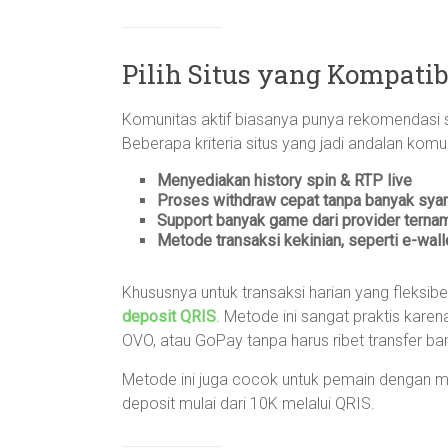
Pilih Situs yang Kompati
Komunitas aktif biasanya punya rekomendasi sit
Beberapa kriteria situs yang jadi andalan komu
Menyediakan history spin & RTP live
Proses withdraw cepat tanpa banyak syar
Support banyak game dari provider terna
Metode transaksi kekinian, seperti e-wal
Khususnya untuk transaksi harian yang fleksi
deposit QRIS
. Metode ini sangat praktis kare
OVO, atau GoPay tanpa harus ribet transfer ba
Metode ini juga cocok untuk pemain dengan m
deposit mulai dari 10K melalui QRIS.