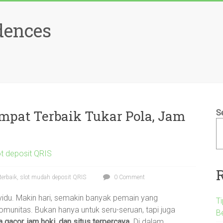
dences
empat Terbaik Tukar Pola, Jam
S
ot deposit QRIS
terbaik
,
slot mudah deposit QRIS
0 Comment
ndividu. Makin hari, semakin banyak pemain yang
T
unitas. Bukan hanya untuk seru-seruan, tapi juga
B
a gacor, jam hoki, dan situs terpercaya
. Di dalam