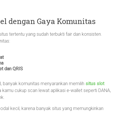
bel dengan Gaya Komunitas
us tertentu yang sudah terbukti fair dan konsisten.
nitas:
at
ma
let dan QRIS
bel, banyak komunitas menyarankan memilih
situs slot
na kamu cukup scan lewat aplikasi e-wallet seperti DANA,
nk.
odal kecil, karena banyak situs yang memungkinkan