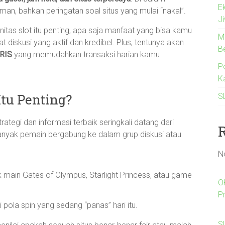
E
man, bahkan peringatan soal situs yang mulai “nakal”.
J
nitas slot itu penting, apa saja manfaat yang bisa kamu
M
iskusi yang aktif dan kredibel. Plus, tentunya akan
B
QRIS
yang memudahkan transaksi harian kamu.
Po
K
tu Penting?
S
rategi dan informasi terbaik seringkali datang dari
anyak pemain bergabung ke dalam grup diskusi atau
N
 main Gates of Olympus, Starlight Princess, atau game
O
P
pola spin yang sedang “panas” hari itu.
Sl