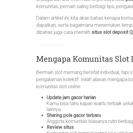
komunitas, pemain saling berbagi tips, pengala
Dalam artikel ini, kita akan bahas kenapa komu
dapatkan, serta bagaimana menemukan tempat d
dibahas juga cara memilih
situs slot deposit 
Mengapa Komunitas Slot I
Bermain slot memang bersifat individual, tapi st
pengalaman kolektif. Inilah alasan mengapa b
komunitas slot online:
Update jam gacor harian
Kamu bisa tahu kapan waktu terbaik untuk
lainnya.
Sharing pola gacor terbaru
Anggota komunitas biasanya rutin berbagi 
Review situs