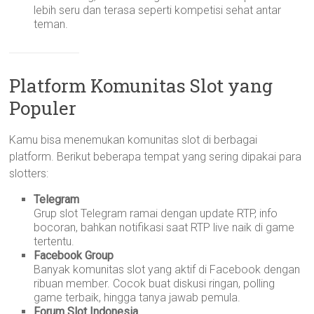
lebih seru dan terasa seperti kompetisi sehat antar
teman.
Platform Komunitas Slot yang
Populer
Kamu bisa menemukan komunitas slot di berbagai
platform. Berikut beberapa tempat yang sering dipakai para
slotters:
Telegram
Grup slot Telegram ramai dengan update RTP, info
bocoran, bahkan notifikasi saat RTP live naik di game
tertentu.
Facebook Group
Banyak komunitas slot yang aktif di Facebook dengan
ribuan member. Cocok buat diskusi ringan, polling
game terbaik, hingga tanya jawab pemula.
Forum Slot Indonesia