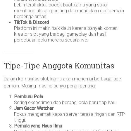
Lebih terstruktur, cocok buat kamu yang suka
membaca ulasan panjang dan mendalam dari pemain
berpengalaman.
TikTok & Discord
Platform ini makin naik daun karena banyak konten
kreator slot yang berbagi gameplay dan hasil
percobaan pola mereka secara live.
Tipe-Tipe Anggota Komunitas
Dalam komunitas slot, kamu akan menemui berbagai tipe
pemain. Masing-masing punya peran penting:
Pemburu Pola
Sering eksperimen dan berbagi pola baru tiap hari.
Jam Gacor Watcher
Fokus mengamati kapan server terasa ringan dan RTP
tinggi.
Pemula yang Haus Ilmu