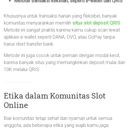
Metode transaksi kekinian, seperti e-wallet dan QRIS
Khususnya untuk transaksi harian yang fleksibel, banyak
komunitas menyarankan memilih
situs slot deposit QRIS
.
Metode ini sangat praktis karena kamu cukup scan lewat
aplikasi e-wallet seperti DANA, OVO, atau GoPay tanpa
harus ribet transfer bank.
Metode ini juga cocok untuk pemain dengan modal kecil,
karena banyak situs yang memungkinkan deposit mulai dari
10K melalui QRIS.
Etika dalam Komunitas Slot
Online
Biar komunitas tetap sehat dan nyaman untuk semua
anggota, ada beberapa etika yang wajib kamu jaga: